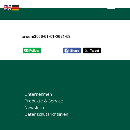
Home
Kompetenzen
Brands in the
towern3000-01-01-2024-08
lead
Fachnews
Events &
Seminare
Sponsoring
Unternehmen
Produkte & Service
Newsletter
Datenschutzrichtlinien