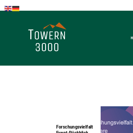
Home
Kompetenzen
Brands in the
lead
Fachnews
Events &
Seminare
Sponsoring
Forschungsvielfalt
Event-Rückblick