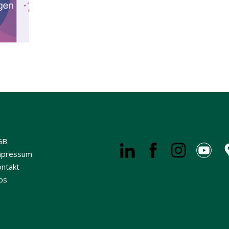
GB
mpressum
ntakt
bs