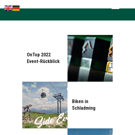
Home
Kompetenzen
Brands in the
lead
Fachnews
OnTop 2022
Events &
Event-Rückblick
Seminare
Sponsoring
Biken in
Schladming