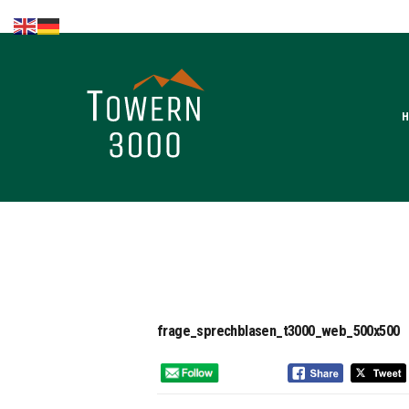
Home
Kompetenzen
Brands in the
lead
Fachnews
Events &
Seminare
Sponsoring
frage_sprechblasen_t3000_web_500x500