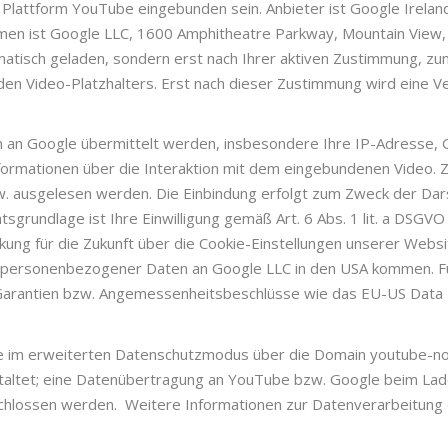
 Plattform YouTube eingebunden sein. Anbieter ist Google Irela
ehmen ist Google LLC, 1600 Amphitheatre Parkway, Mountain Vie
atisch geladen, sondern erst nach Ihrer aktiven Zustimmung, zu
den Video-Platzhalters. Erst nach dieser Zustimmung wird eine
an Google übermittelt werden, insbesondere Ihre IP-Adresse, 
ormationen über die Interaktion mit dem eingebundenen Video.
w. ausgelesen werden. Die Einbindung erfolgt zum Zweck der Da
tsgrundlage ist Ihre Einwilligung gemäß Art. 6 Abs. 1 lit. a DSGV
irkung für die Zukunft über die Cookie-Einstellungen unserer Webs
 personenbezogener Daten an Google LLC in den USA kommen. Fü
Garantien bzw. Angemessenheitsbeschlüsse wie das EU-US Data
e im erweiterten Datenschutzmodus über die Domain youtube-noc
staltet; eine Datenübertragung an YouTube bzw. Google beim Lad
schlossen werden. Weitere Informationen zur Datenverarbeitung d