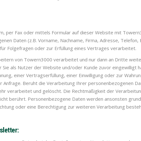
form, per Fax oder mittels Formular auf dieser Website mit Towe
en Daten (z.B. Vorname, Nachname, Firma, Adresse, Telefon, E-
ür Folgefragen oder zur Erfüllung eines Vertrages verarbeitet.
beitern von Towern3000 verarbeitet und nur dann an Dritte wei
er Sie als Nutzer der Website und/oder Kunde zuvor eingewilligt h
ung, einer Vertragserfüllung, einer Einwilligung oder zur Wahru
 der Anfrage. Beruht die Verarbeitung Ihrer personenbezogenen Da
mehr verarbeitet und gelöscht. Die Rechtmäßigkeit der Verarbei
nicht berührt. Personenbezogene Daten werden ansonsten grunds
ichtung oder eine Berechtigung zur weiteren Verarbeitung besteh
letter: