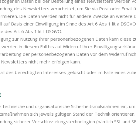
zogenen Daten bei der Bestellung eines Newsletters werden v
sendung des Newsletters verarbeitet, um Sie via Post oder Email
rmieren. Die Daten werden nicht für andere Zwecke an weitere 
all auf Basis einer Einwilligung im Sinne des Art 6 Abs 1 lit a DS
e des Art 6 Abs 1 lit f DSGVO.
illigung zur Nutzung Ihrer personenbezogenen Daten kann diese z
den in diesem Fall bis auf Widerruf Ihrer Einwilligungserklärun
rarbeitung der personenbezogenen Daten vor dem Widerruf nicht 
Newsletters nicht mehr erfolgen kann.
l des berechtigten Interesses gelöscht oder im Falle eines zul
t
technische und organisatorische Sicherheitsmaßnahmen ein, um I
maßnahmen sich jeweils gültigen Stand der Technik orientieren. 
ndung sicherer Verschlüsselungstechnologien (nämlich SSL und S