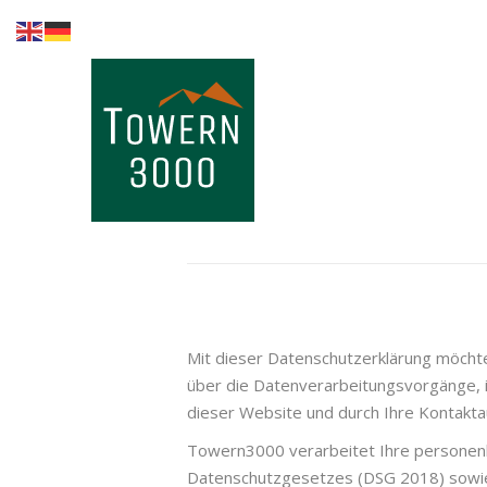
Home
Kompetenzen
Brands in the
lead
Fachnews
Events &
Seminare
Sponsoring
Mit dieser Datenschutzerklärung möch
über die Datenverarbeitungsvorgänge,
dieser Website und durch Ihre Kontaktau
Towern3000 verarbeitet Ihre persone
Datenschutzgesetzes (DSG 2018) sowi