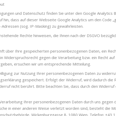
out
gungen und Datenschutz finden Sie unter den Google Analytics 
auf hin, dass auf dieser Webseite Google Analytics um den Code „
-Adressen (sog. IP-Masking) zu gewährleisten.
hstehende Rechte hinweisen, die Ihnen nach der DSGVO bezüglic
unft über Ihre gespeicherten personenbezogenen Daten, ein Recht
in Widerspruchsrecht gegen die Verarbeitung bzw. ein Recht auf 
rgeben, ersuchen wir um entsprechende Mitteilung.
inwilligung zur Nutzung Ihrer personenbezogenen Daten zu wider
ungserklärung gespeichert. Erfolgt der Widerruf, wird dadurch die
ruf nicht berührt. Bitte beachten Sie, dass durch den Widerruf
e Verarbeitung Ihrer personenbezogenen Daten durch uns gegen 
che in einer anderen Weise verletzt worden sind, besteht die Mög
enschutzbehörde, Wickenburggasse 8, 1080 Wien, Telefon: +43 1