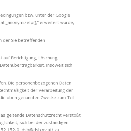
Bedingungen bzw. unter der Google
gat._anonymizeIp();“ erweitert wurde,
h der Sie betreffenden
 auf Berichtigung, Löschung,
Datenübertragbarkeit. Insoweit sich
rufen. Die personenbezogenen Daten
 Rechtmäßigkeit der Verarbeitung der
 die oben genannten Zwecke zum Teil
das geltende Datenschutzrecht verstößt
lichkeit, sich bei der zuständigen
 52 152-0, dsb@dsb.gv.at) zu